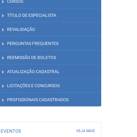
CURSOS
TÍTULO DE ESPECIALISTA
REVALIDAÇÃO
stema de Conselhos de Fonoaudiologia inicia
Ação visa sensibil
PERGUNTAS FREQUENTES
(04), uma série de ações...
importância de...
1/19
19/09/18
REEMISSÃO DE BOLETOS
ATUALIZAÇÃO CADASTRAL
LICITAÇÕES E CONCURSOS
PROFISSIONAIS CADASTRADOS
EVENTOS
VEJA MAIS