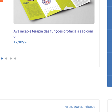
Avaliação e terapia das funções orofaciais são com
O Si
o...
hoje 
17/02/23
02/0
VEJA MAIS NOTÍCIAS