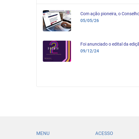
fíceis, solidariedade
Com ação pioneira, o Conselho
05/05/26
mativa de que
Foi anunciado o edital da ediçã
..
09/12/24
MENU
ACESSO